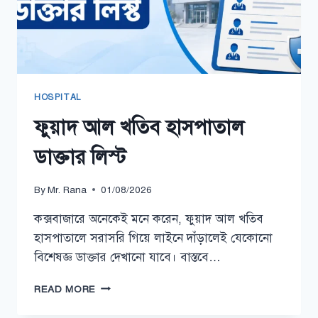
HOSPITAL
ফুয়াদ আল খতিব হাসপাতাল
ডাক্তার লিস্ট
By
Mr. Rana
01/08/2026
কক্সবাজারে অনেকেই মনে করেন, ফুয়াদ আল খতিব
হাসপাতালে সরাসরি গিয়ে লাইনে দাঁড়ালেই যেকোনো
বিশেষজ্ঞ ডাক্তার দেখানো যাবে। বাস্তবে…
ফুয়াদ
READ MORE
আল
খতিব