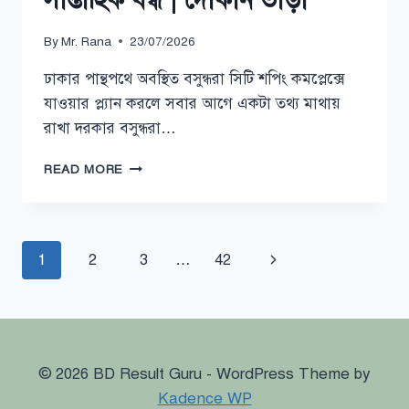
By
Mr. Rana
23/07/2026
ঢাকার পান্থপথে অবস্থিত বসুন্ধরা সিটি শপিং কমপ্লেক্সে
যাওয়ার প্ল্যান করলে সবার আগে একটা তথ্য মাথায়
রাখা দরকার বসুন্ধরা…
বসুন্ধরা
READ MORE
শপিং
মল
বন্ধের
দিন
Page
Next
1
2
3
…
42
|
সাপ্তাহিক
navigation
Page
বন্ধ
|
দোকান
ভাড়া
© 2026 BD Result Guru - WordPress Theme by
Kadence WP