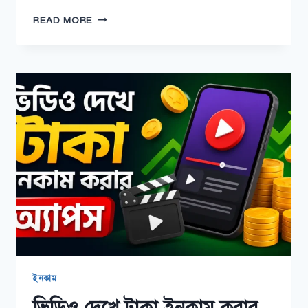
প্রতিবন্ধী
READ MORE
শিক্ষকদের
বেতন
২০২৬।
বিস্তারিত
কাঠামো
ও
যোগ্যতা
ইনকাম
ভিডিও দেখে টাকা ইনকাম করার