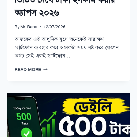
অ্যাপস ২০২৬
By
Mr. Rana
12/07/2026
আজকের এই আধুনিক যুগে অনেকেই সারাক্ষণ
স্মার্টফোন ব্যবহার করে অনেকটা সময় নষ্ট করে ফেলেন।
অথচ সেই একই স্মার্টফোন…
ভিডিও
READ MORE
দেখে
টাকা
ইনকাম
করার
অ্যাপস
২০২৬