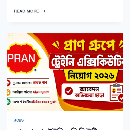
আয়া
READ MORE
পদের
কাজ
কি?
২০২৬
সালে
দায়িত্ব,
যোগ্যতা,
বেতন
JOBS