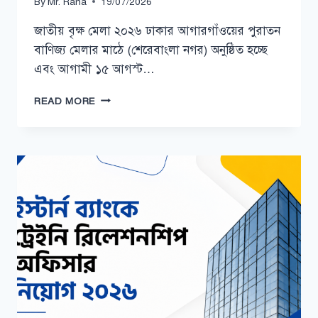
By
Mr. Rana
19/07/2026
জাতীয় বৃক্ষ মেলা ২০২৬ ঢাকার আগারগাঁওয়ের পুরাতন
বাণিজ্য মেলার মাঠে (শেরেবাংলা নগর) অনুষ্ঠিত হচ্ছে
এবং আগামী ১৫ আগস্ট…
জাতীয়
READ MORE
বৃক্ষ
মেলা
২০২৬।
কবে,
কোথায়
এবং
কীভাবে
যাবেন